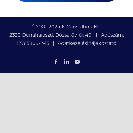
©
2001-2024 F-Consulting Kft.
2330 Dunaharaszti, Dózsa Gy. út 49. | Adószám:
12765809-2-13 |
Adatkezelési tájékoztató
Facebook
LinkedIn
YouTube