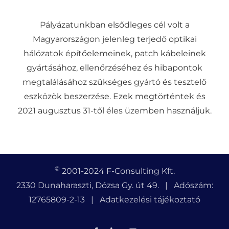
Pályázatunkban elsődleges cél volt a
Magyarországon jelenleg terjedő optikai
hálózatok építőelemeinek, patch kábeleinek
gyártásához, ellenőrzéséhez és hibapontok
megtalálásához szükséges gyártó és tesztelő
eszközök beszerzése. Ezek megtörténtek és
2021 augusztus 31-től éles üzemben használjuk.
©
2001-2024 F-Consulting Kft.
2330 Dunaharaszti, Dózsa Gy. út 49. | Adószám:
12765809-2-13 |
Adatkezelési tájékoztató