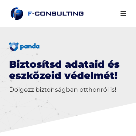
Kihagyás
Biztosítsd adataid és
eszközeid védelmét!
Dolgozz biztonságban otthonról is!