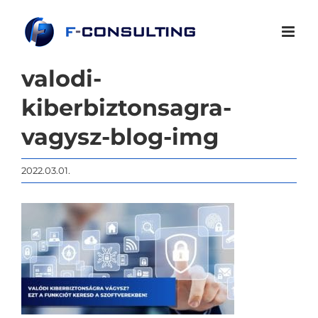
Kihagyás
valodi-
kiberbiztonsagra-
vagysz-blog-img
2022.03.01.