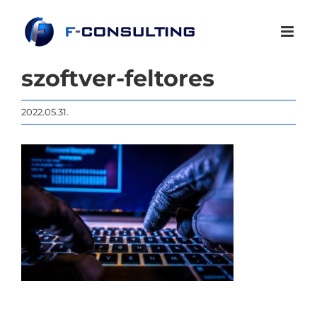
Kihagyás
szoftver-feltores
2022.05.31.