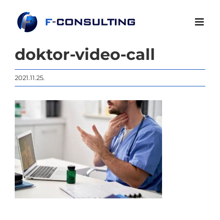
Kihagyás
doktor-video-call
2021.11.25.