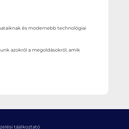
amataiknak és modernebb technológiai
atunk azokról a megoldásokról, amik
elési tájékoztató