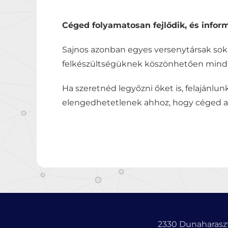
Céged folyamatosan fejlődik, és inform
Sajnos azonban egyes versenytársak sok
felkészültségüknek köszönhetően mindig
Ha szeretnéd legyőzni őket is, felajánlu
elengedhetetlenek ahhoz, hogy céged az
2330 Dunaharaszt