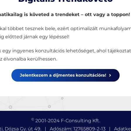
atikailag is követed a trendeket – ott vagy a toppon!
kal többet tesznek bele, ezért optimalizált munkafoly
 előtted járnak egy lépéssel!
nk egy ingyenes konzultációs lehetőséget, ahol tájékozt
 élvonalba kerülhessen.
Jelentkezem a díjmentes konzultációra!
©
2001-2024 F-Consulting Kft.
i, Dózsa Gy. út 49. | Adószám: 12765809-2-13 |
Adatkez