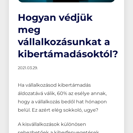
Hogyan védjük
meg
vállalkozásunkat a
kibertámadásoktól?
2021.03.29.
Ha vállalkozásod kibertámadás
áldozatává válik, 60% az esélye annak,
hogy a vállalkozás bedől hat hónapon
belül. Ez azért elég sokkoló, ugye?
A kisvállalkozások különösen
sebezhetőek a kiberfenyegetések