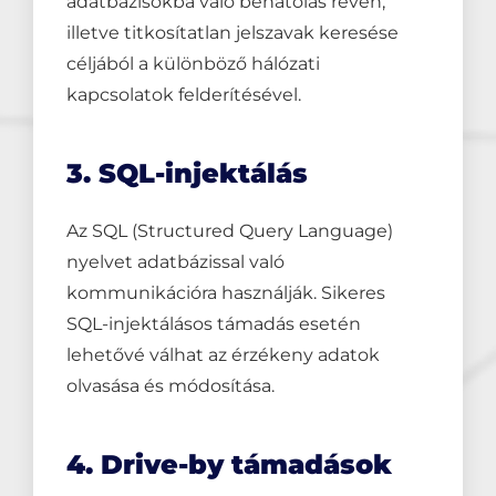
adatbázisokba való behatolás révén,
illetve titkosítatlan jelszavak keresése
céljából a különböző hálózati
kapcsolatok felderítésével.
3. SQL-injektálás
Az SQL (Structured Query Language)
nyelvet adatbázissal való
kommunikációra használják. Sikeres
SQL-injektálásos támadás esetén
lehetővé válhat az érzékeny adatok
olvasása és módosítása.
4. Drive-by támadások