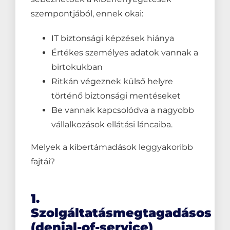
szempontjából, ennek okai:
IT biztonsági képzések hiánya
Értékes személyes adatok vannak a
birtokukban
Ritkán végeznek külső helyre
történő biztonsági mentéseket
Be vannak kapcsolódva a nagyobb
vállalkozások ellátási láncaiba.
Melyek a kibertámadások leggyakoribb
fajtái?
1.
Szolgáltatásmegtagadásos
(denial-of-service)