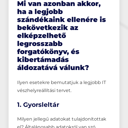
Mi van azonban akkor,
ha a legjobb
szándékaink ellenére is
bekövetkezik az
elképzelhető
legrosszabb
forgatókönyv, és
kibertámadás
áldozatává válunk?
Ilyen esetekre bemutatjuk a legjobb IT
vészhelyreállítási tervet.
1. Gyorsleltár
Milyen jellegű adatokat tulajdonítottak
el? Általánosabb adatokról van szó