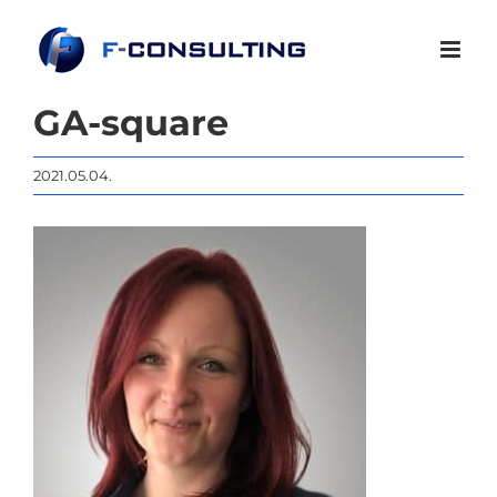
Kihagyás
GA-square
2021.05.04.