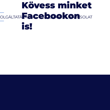
Kövess minket
Facebookon
OLGÁLTATÁSAINK
RÓLUNK
KAPCSOLAT
is!