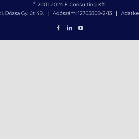
©
2001-2024 F-Consulting Kft.
i, Dózsa Gy. út 49. | Adószám: 12765809-2-13 |
Adatkez
Facebook
LinkedIn
YouTube